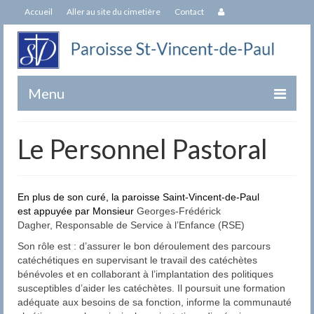
Accueil
Aller au site du cimetière
Contact
Menu
Paroisse
Le Personnel Pastoral
Équipe
Notre Patron Saint-Vincent-de-Paul
En plus de son curé, la paroisse Saint-Vincent-de-Paul
est appuyée par Monsieur
Georges-Frédérick
Histoire de l’Église Saint-Vincent-de-Paul
Dagher, Responsable de Service à l’Enfance (RSE)
Livre du 250e
Son rôle est : d’assurer le bon déroulement des parcours
catéchétiques en supervisant le travail des catéchètes
bénévoles et en collaborant à l’implantation des politiques
Historique de nos Curés
susceptibles d’aider les catéchètes. Il poursuit une formation
adéquate aux besoins de sa fonction, informe la communauté
Sacrements