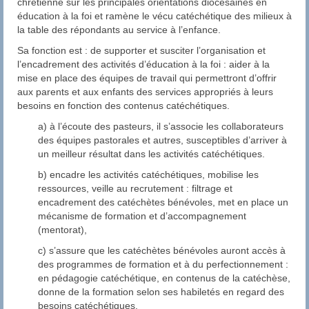
chrétienne sur les principales orientations diocésaines en
éducation à la foi et ramène le vécu catéchétique des milieux à
Baptême
la table des répondants au service à l’enfance.
Catéchèse
Sa fonction est : de supporter et susciter l’organisation et
l’encadrement des activités d’éducation à la foi : aider à la
Première Communion
mise en place des équipes de travail qui permettront d’offrir
aux parents et aux enfants des services appropriés à leurs
Confirmation
besoins en fonction des contenus catéchétiques.
a) à l’écoute des pasteurs, il s’associe les collaborateurs
Le Personnel Pastoral
des équipes pastorales et autres, susceptibles d’arriver à
un meilleur résultat dans les activités catéchétiques.
Mariage
b) encadre les activités catéchétiques, mobilise les
Pardon
ressources, veille au recrutement : filtrage et
encadrement des catéchètes bénévoles, met en place un
Onction des Malades
mécanisme de formation et d’accompagnement
(mentorat),
Funérailles
c) s’assure que les catéchètes bénévoles auront accès à
des programmes de formation et à du perfectionnement :
Pastorale
en pédagogie catéchétique, en contenus de la catéchèse,
donne de la formation selon ses habiletés en regard des
Le Conseil Paroissial de Pastorale (C.P.P.)
besoins catéchétiques.