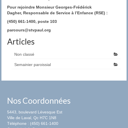
Pour rejoindre Monsieur Georges-Frédérick
Le Comité de Liturgie
Dagher, Responsable de Service à l’Enfance (RSE) :
Le Comité d’Initiation Chrétienne (C.I.C.)
(450) 661-1400, poste 103
parcours@stvpaul.org
Prières
Articles
Eucharistie
Non classé
Les Prières de l’Église
Semainier paroissial
La Chapelle d’Adoration
Horaire des Messes
Faire un don
Nos Coordonnées
5443, boulevard Lévesque Est
Ville de Laval, Qc H7C 1N8
Téléphone : (450) 661-1400