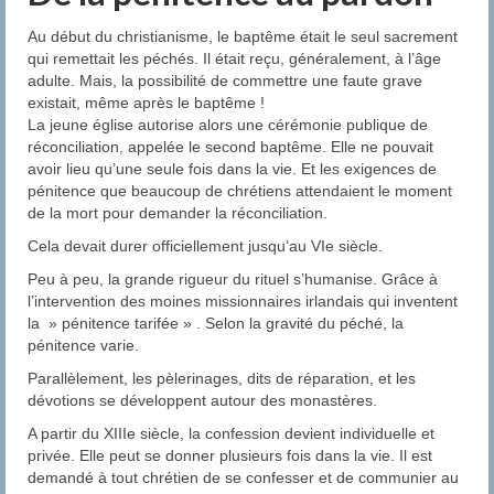
Baptême
Au début du christianisme, le baptême était le seul sacrement
qui remettait les péchés. Il était reçu, généralement, à l’âge
Catéchèse
adulte. Mais, la possibilité de commettre une faute grave
existait, même après le baptême !
Première Communion
La jeune église autorise alors une cérémonie publique de
réconciliation, appelée le second baptême. Elle ne pouvait
Confirmation
avoir lieu qu’une seule fois dans la vie. Et les exigences de
pénitence que beaucoup de chrétiens attendaient le moment
Le Personnel Pastoral
de la mort pour demander la réconciliation.
Cela devait durer officiellement jusqu’au VIe siècle.
Mariage
Peu à peu, la grande rigueur du rituel s’humanise. Grâce à
Pardon
l’intervention des moines missionnaires irlandais qui inventent
la » pénitence tarifée » . Selon la gravité du péché, la
Onction des Malades
pénitence varie.
Parallèlement, les pèlerinages, dits de réparation, et les
Funérailles
dévotions se développent autour des monastères.
A partir du XIIIe siècle, la confession devient individuelle et
Pastorale
privée. Elle peut se donner plusieurs fois dans la vie. Il est
demandé à tout chrétien de se confesser et de communier au
Le Conseil Paroissial de Pastorale (C.P.P.)