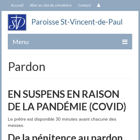
Accueil
Aller au site du cimetière
Contact
Menu
Paroisse
Pardon
Équipe
Notre Patron Saint-Vincent-de-Paul
EN SUSPENS EN RAISON
Histoire de l’Église Saint-Vincent-de-Paul
DE LA PANDÉMIE (COVID)
Livre du 250e
Le prêtre est disponible 30 minutes avant chacune des
Historique de nos Curés
messes.
De la pénitence au pardon
Sacrements