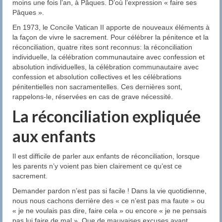
moins une fois l’an, à Pâques. D’où l’expression « faire ses
Pâques ».
Le Comité de Liturgie
En 1973, le Concile Vatican II apporte de nouveaux éléments à
Le Comité d’Initiation Chrétienne (C.I.C.)
la façon de vivre le sacrement. Pour célébrer la pénitence et la
réconciliation, quatre rites sont reconnus: la réconciliation
Prières
individuelle, la célébration communautaire avec confession et
absolution individuelles, la célébration communautaire avec
Eucharistie
confession et absolution collectives et les célébrations
pénitentielles non sacramentelles. Ces dernières sont,
Les Prières de l’Église
rappelons-le, réservées en cas de grave nécessité.
La réconciliation expliquée
La Chapelle d’Adoration
aux enfants
Horaire des Messes
Il est difficile de parler aux enfants de réconciliation, lorsque
Faire un don
les parents n’y voient pas bien clairement ce qu’est ce
sacrement.
Demander pardon n’est pas si facile ! Dans la vie quotidienne,
nous nous cachons derrière des « ce n’est pas ma faute » ou
« je ne voulais pas dire, faire cela » ou encore « je ne pensais
pas lui faire de mal ». Que de mauvaises excuses avant