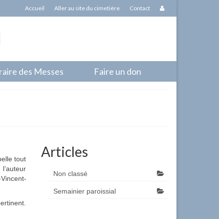
Accueil
Aller au site du cimetière
Contact
raire des Messes
Faire un don
Articles
elle tout
 l’auteur
Non classé
-Vincent-
Semainier paroissial
ertinent.