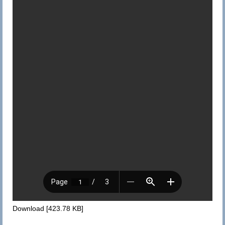
Baptême
Catéchèse
Première Communion
Confirmation
Le Personnel Pastoral
Mariage
Pardon
Onction des Malades
Funérailles
Pastorale
Download [423.78 KB]
Le Conseil Paroissial de Pastorale (C.P.P.)