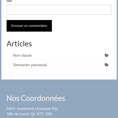
Site
Articles
Non classé
Semainier paroissial
Nos Coordonnées
5443, boulevard Lévesque Est
Ville de Laval, Qc H7C 1N8