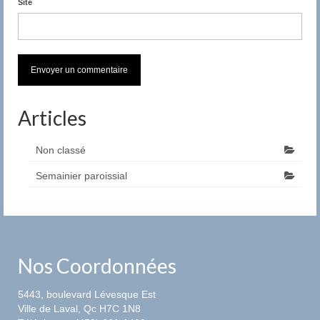
Site
Articles
Non classé
Semainier paroissial
Nos Coordonnées
5443, boulevard Lévesque Est
Ville de Laval, Qc H7C 1N8