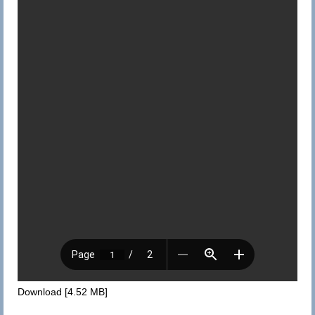
Baptême
Catéchèse
Première Communion
Confirmation
Le Personnel Pastoral
Mariage
Pardon
Onction des Malades
Funérailles
Pastorale
Download [4.52 MB]
Le Conseil Paroissial de Pastorale (C.P.P.)