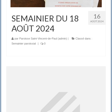
16
SEMAINIER DU 18
AOÛT 2024
AOÛT 2024
par
Paroisse Saint-Vincent-de-Paul (admin)
|
Classé dans :
Semainier paroissial
|
0