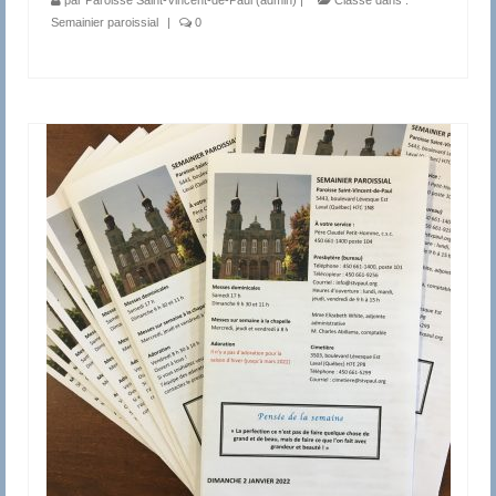
Semainier paroissial
|
0