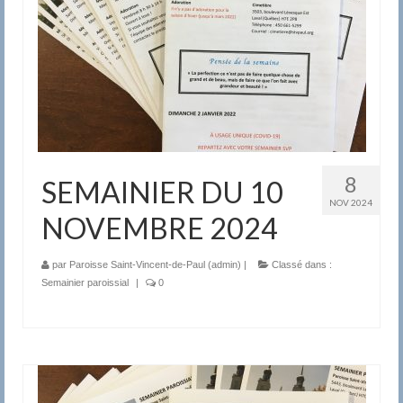
8
SEMAINIER DU 10
NOV 2024
NOVEMBRE 2024
par
Paroisse Saint-Vincent-de-Paul (admin)
|
Classé dans :
Semainier paroissial
|
0