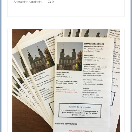
Semainier paroissial
|
0
Le Comité de Liturgie
Le Comité d’Initiation Chrétienne (C.I.C.)
Prières
Eucharistie
Les Prières de l’Église
La Chapelle d’Adoration
Horaire des Messes
Faire un don