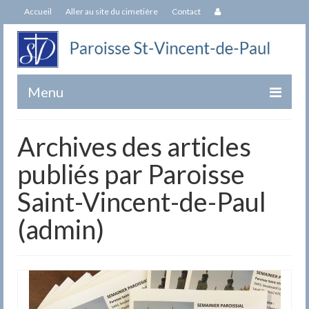
Accueil
Aller au site du cimetière
Contact
Menu
Paroisse
Archives des articles
Équipe
publiés par Paroisse
Notre Patron Saint-Vincent-de-Paul
Saint-Vincent-de-Paul
Histoire de l’Église Saint-Vincent-de-Paul
(admin)
Livre du 250e
Historique de nos Curés
Sacrements