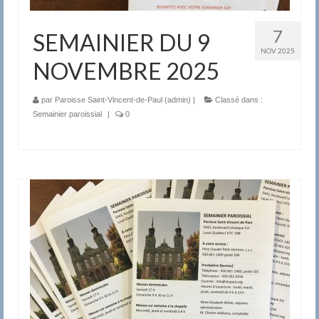
7
SEMAINIER DU 9
NOV 2025
NOVEMBRE 2025
par
Paroisse Saint-Vincent-de-Paul (admin)
|
Classé dans :
Semainier paroissial
|
0