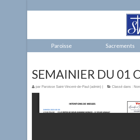
Paroisse
Sacrements
SEMAINIER DU 01 
par
Paroisse Saint-Vincent-de-Paul (admin)
|
Classé dans :
Non