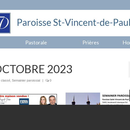
Pastorale
Prières
Ho
OCTOBRE 2023
 classé
,
Semainier paroissial
|
0