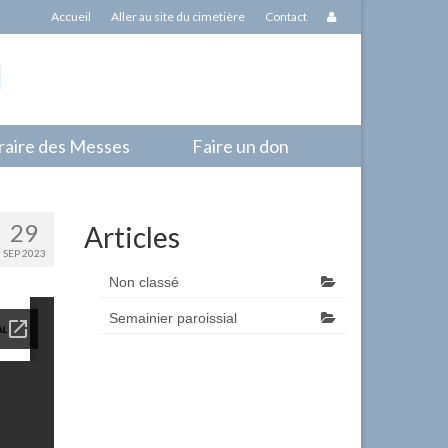
Accueil
Aller au site du cimetière
Contact
raire des Messes
Faire un don
29
Articles
SEP 2023
Non classé
Semainier paroissial